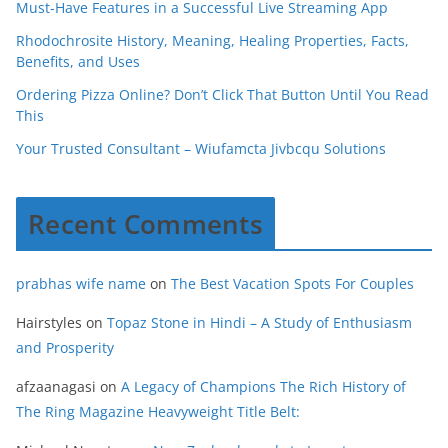
Must-Have Features in a Successful Live Streaming App
Rhodochrosite History, Meaning, Healing Properties, Facts,
Benefits, and Uses
Ordering Pizza Online? Don’t Click That Button Until You Read
This
Your Trusted Consultant – Wiufamcta Jivbcqu Solutions
Recent Comments
prabhas wife name
on
The Best Vacation Spots For Couples
Hairstyles
on
Topaz Stone in Hindi – A Study of Enthusiasm
and Prosperity
afzaanagasi
on
A Legacy of Champions The Rich History of
The Ring Magazine Heavyweight Title Belt: