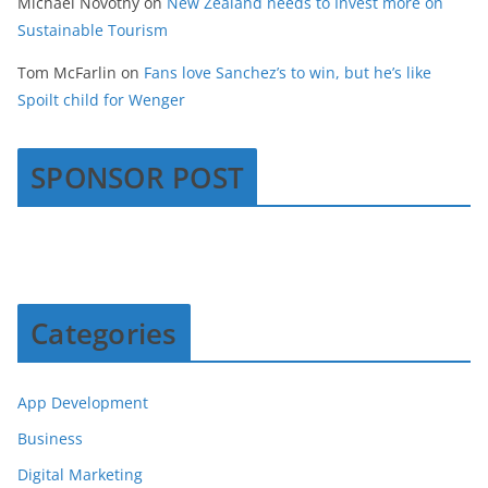
Michael Novotny
on
New Zealand needs to Invest more on
Sustainable Tourism
Tom McFarlin
on
Fans love Sanchez’s to win, but he’s like
Spoilt child for Wenger
SPONSOR POST
Categories
App Development
Business
Digital Marketing