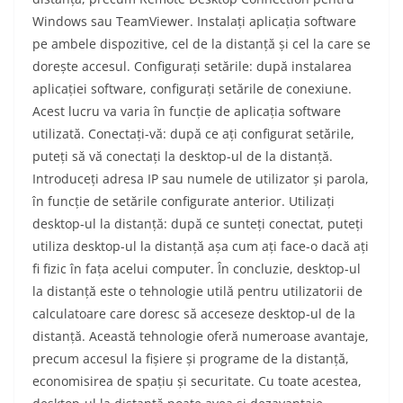
Windows sau TeamViewer. Instalați aplicația software
pe ambele dispozitive, cel de la distanță și cel la care se
dorește accesul. Configurați setările: după instalarea
aplicației software, configurați setările de conexiune.
Acest lucru va varia în funcție de aplicația software
utilizată. Conectați-vă: după ce ați configurat setările,
puteți să vă conectați la desktop-ul de la distanță.
Introduceți adresa IP sau numele de utilizator și parola,
în funcție de setările configurate anterior. Utilizați
desktop-ul la distanță: după ce sunteți conectat, puteți
utiliza desktop-ul la distanță așa cum ați face-o dacă ați
fi fizic în fața acelui computer. În concluzie, desktop-ul
la distanță este o tehnologie utilă pentru utilizatorii de
calculatoare care doresc să acceseze desktop-ul de la
distanță. Această tehnologie oferă numeroase avantaje,
precum accesul la fișiere și programe de la distanță,
economisirea de spațiu și securitate. Cu toate acestea,