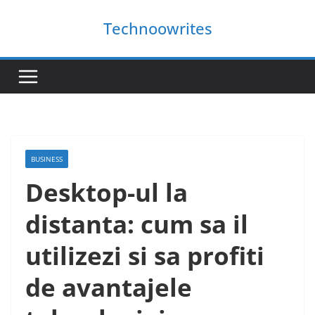
Skip
Technoowrites
to
content
BUSINESS
Desktop-ul la
distanta: cum sa il
utilizezi si sa profiti
de avantajele