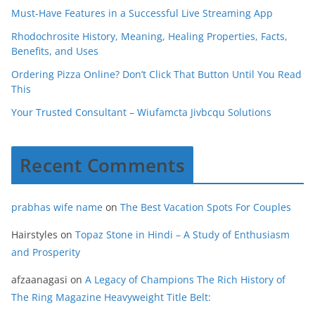
Must-Have Features in a Successful Live Streaming App
Rhodochrosite History, Meaning, Healing Properties, Facts,
Benefits, and Uses
Ordering Pizza Online? Don’t Click That Button Until You Read
This
Your Trusted Consultant – Wiufamcta Jivbcqu Solutions
Recent Comments
prabhas wife name
on
The Best Vacation Spots For Couples
Hairstyles
on
Topaz Stone in Hindi – A Study of Enthusiasm
and Prosperity
afzaanagasi
on
A Legacy of Champions The Rich History of
The Ring Magazine Heavyweight Title Belt: